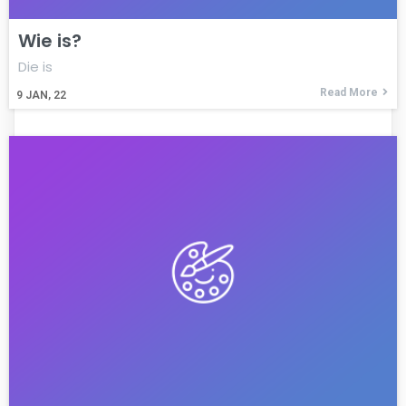
Wie is?
Die is
Read More
9
JAN, 22